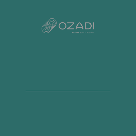
Standardtarif
[Klicken zum Vergrößern]
BUCHEN!
Zusätzliche Informationen
EN
FR