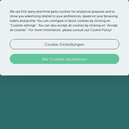
We use first-party and third-party cookies for analytical purposes and to
show you advertising related to your preferences, based on your browsing
habits and profile. You can configure or block cookies by clicking on
“Cookies settings”. You can also accept all cookies by clicking on “Accept
all cookies”. For more information, please consult our Cookie Policy!
Cookie-Einstellungen
Sonderangebote
Alle Cookies akzeptieren
Profitieren Sie von unseren
Sonderangeboten und
exklusiven Aktionen und
genießen Sie unvergessliche
Tage voller Spaß mit Familie
und Freunden an der Algarve.