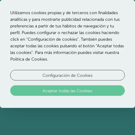
Utilizamos cookies propias y de terceros con finalidades
analíticas y para mostrarte publicidad relacionada con tus
preferencias a partir de tus hábitos de navegación y tu
Un club infantil con
perfil. Puedes configurar o rechazar las cookies haciendo
click en “Configuración de cookies”. También puedes
las actividades más
aceptar todas las cookies pulsando el botón “Aceptar todas
las cookies”. Para más información puedes visitar nuestra
divertidas.
Politica de Cookies.
Junto al mar, el
Configuración de Cookies
Ozadi Altura
es el hotel ideal para
unas vacaciones en familia en el Algarve. Con un
Aceptar todas las Cookies
club infantil, sus animadores mantendrán a sus
hijos entretenidos mientras usted disfruta de un
merecido descanso en completa tranquilidad.