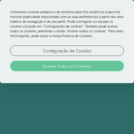
Utilizamos cookies próprios e de terceiros para fins analíticos e para lhe
mostrar publicidade relacionada com as suas preferências a partir dos seus
hábitos de navegação e do seu perfil. Pode configurar ou recusar os
cookies clicando em “Configuração de cookies”. Também pode aceitar
todos os cookies, premindo o botão “Aceitar todos os cookies”. Para mais
OS MELHORES PROGRAMAS
informações, pode visitar a nossa Politica de Cookies.
DE GOLFE NO ALGARVE
Configuração de Cookies
Escolha os campos, o número de noites e o
Aceitar todos os Cookies
equipamento que o Ozadi Altura trata de tudo,
para um fim de semana ou umas férias de
golfe em competição ou com um ritmo mais
descontraído.
Combine com os amigos e selecione o
programa que melhor se adequa ao que
pretende. Os Pacotes de Golf do hotel
combinam alojamento, campos, "rounds", época