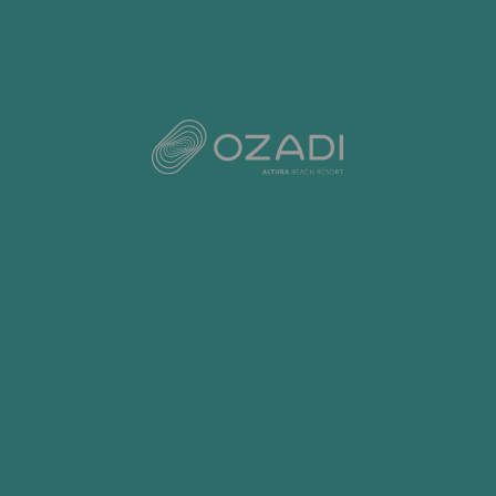
UM HOTEL PARA TODO O
ANO
Quer seja um jogador experiente ou esteja
apenas a dar os primeiros passos na modalidade,
encontra seis dos melhores campos de Golfe do
Algarve à distância máxima de 10 minutos do
Ozadi Altura, onde pode jogar todo o ano. E, no
hotel, os golfistas têm todas as condições e
serviços de apoio à prática de golfe, como, por
exemplo, reservas de campo, guarda de
equipamento, tratamentos Spa e Wellness