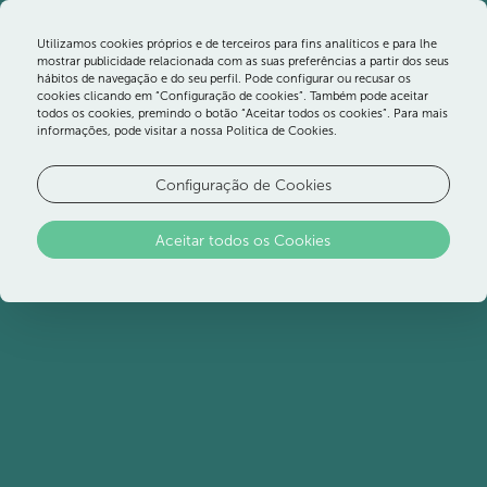
Utilizamos cookies próprios e de terceiros para fins analíticos e para lhe
mostrar publicidade relacionada com as suas preferências a partir dos seus
hábitos de navegação e do seu perfil. Pode configurar ou recusar os
cookies clicando em “Configuração de cookies”. Também pode aceitar
todos os cookies, premindo o botão “Aceitar todos os cookies”. Para mais
Terrace Almoço
informações, pode visitar a nossa Politica de Cookies.
Configuração de Cookies
Antes de uma ida ao mini-golfe, entre mergulhos
ou depois de um passeio pelo jardim, pode fazer
Aceitar todos os Cookies
uma refeição ligeira, comer um gelado ou beber
um sumo natural no bar da piscina, durante todas
as estações do ano.
Saiba mais