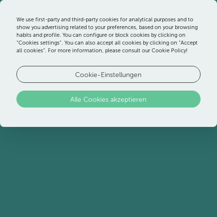
We use first-party and third-party cookies for analytical purposes and to
show you advertising related to your preferences, based on your browsing
habits and profile. You can configure or block cookies by clicking on
“Cookies settings”. You can also accept all cookies by clicking on “Accept
all cookies”. For more information, please consult our Cookie Policy!
Cookie-Einstellungen
HOTEL &
Alle Cookies akzeptieren
STRANDRESORT AN
DER ALGARVE
Über uns
Mit seiner fantastischen Lage mit Blick auf das
Meer und dem Blick auf den Strand von Altura
von allen Zimmern und Suiten aus ist das
Ozadi