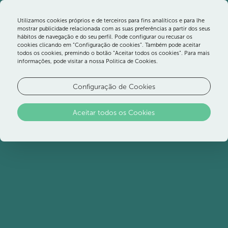
Utilizamos cookies próprios e de terceiros para fins analíticos e para lhe
mostrar publicidade relacionada com as suas preferências a partir dos seus
hábitos de navegação e do seu perfil. Pode configurar ou recusar os
cookies clicando em “Configuração de cookies”. Também pode aceitar
todos os cookies, premindo o botão “Aceitar todos os cookies”. Para mais
informações, pode visitar a nossa Politica de Cookies.
Configuração de Cookies
HOTEL & BEACH
Aceitar todos os Cookies
RESORT NO
ALGARVE
Sobre nós
Com uma localização fantástica em cima do
mar e vista para a praia de Altura de todos
os quartos e suites, o Ozadi Altura é o beach